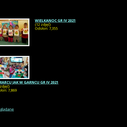
WIELKANOC GR IV 2021
(12 zdjęć)
Odsłon: 7,355
MARCU JAK W GARNCU GR IV 2021
 zdjęć)
łon: 7,869
oglądane