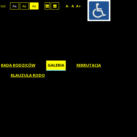
rast
Aa
Aa
Aa
A-
A
A+
RADA RODZICÓW
GALERIA
REKRUTACJA
KLAUZULA RODO