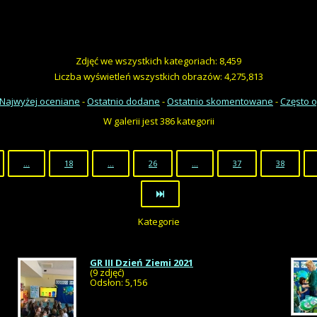
Zdjęć we wszystkich kategoriach: 8,459
Liczba wyświetleń wszystkich obrazów: 4,275,813
Najwyżej oceniane
-
Ostatnio dodane
-
Ostatnio skomentowane
-
Często 
W galerii jest 386 kategorii
…
18
…
26
…
37
38
Kategorie
GR III Dzień Ziemi 2021
(9 zdjęć)
Odsłon: 5,156