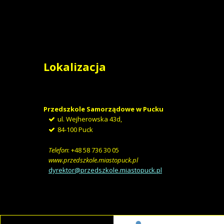
Lokalizacja
Przedszkole Samorządowe w Pucku
ul. Wejherowska 43d,
84-100 Puck
Telefon
: +48 58 736 30 05
www.przedszkole.miastopuck.pl
dyrektor@przedszkole.miastopuck.pl