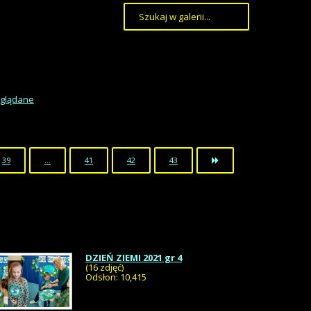
oglądane
39
...
41
42
43
DZIEŃ ZIEMI 2021 gr 4
(16 zdjęć)
Odsłon: 10,415