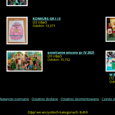
KONKURS GR I i II
(22 zdjęć)
Odsłon: 13,371
powitanie wiosny gr IV 2021
(20 zdjęć)
Odsłon: 15,732
W 
(12
Ods
Najwyżej oceniane
-
Ostatnio dodane
-
Ostatnio skomentowane
-
Często 
Zdjęć we wszystkich kategoriach: 8,459