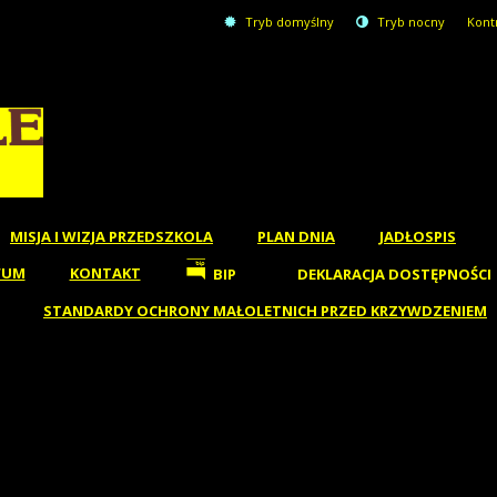
Tryb domyślny
Tryb nocny
Kont
MISJA I WIZJA PRZEDSZKOLA
PLAN DNIA
JADŁOSPIS
WUM
KONTAKT
BIP
DEKLARACJA DOSTĘPNOŚCI
STANDARDY OCHRONY MAŁOLETNICH PRZED KRZYWDZENIEM