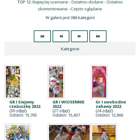
TOP 12:
Najwyżej oceniane
-
Ostatnio dodane
-
Ostatnio
skomentowane
-
Często oglądane
W galerii jest 386 kategorii
Kategorie
GR I Siejemy
GR I WIOSENNIE
Gr I swobodne
rzeżuszkę 2022
2022
zabawy 2022
(30 zdjęć)
(27 zdjęć)
(24 zdjęć)
Odsłon: 15,765
Odsłon: 15,437
Odsłon: 12,906