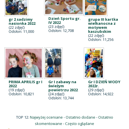
Dzień Sportu gr.
gr 2 sadzimy
grupa III kartka
IV 2022
nasionka 2022
wielkanocna z
(23 zdjęć)
(22 zdjęć)
motywem
Odsłon: 12,708
Odsłon: 11,000
kaszubskim
(22 zdjęć)
Odsłon: 11,256
PRIMA APRILIS gr I
Gr I zabawy na
Gr I DZIEŃ WODY
2022
świeżym
2022r.
(19 zdjęć)
powietrzu 2022
(29 zdjęć)
Odsłon: 10,821
(24 zdjęć)
Odsłon: 14,922
Odsłon: 13,744
TOP 12:
Najwyżej oceniane
-
Ostatnio dodane
-
Ostatnio
skomentowane
-
Często oglądane