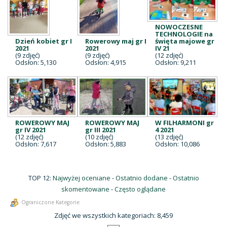
NOWOCZESNE
TECHNOLOGIE na
Dzień kobiet gr I
Rowerowy maj gr I
święta majowe gr
2021
2021
IV 21
(9 zdjęć)
(9 zdjęć)
(12 zdjęć)
Odsłon: 5,130
Odsłon: 4,915
Odsłon: 9,211
ROWEROWY MAJ
ROWEROWY MAJ
W FILHARMONI gr
gr IV 2021
gr III 2021
4 2021
(12 zdjęć)
(10 zdjęć)
(13 zdjęć)
Odsłon: 7,617
Odsłon: 5,883
Odsłon: 10,086
TOP 12:
Najwyżej oceniane
-
Ostatnio dodane
-
Ostatnio
skomentowane
-
Często oglądane
Ograniczone Kategorie
Zdjęć we wszystkich kategoriach: 8,459