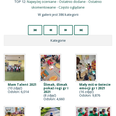
TOP 12:
Najwyżej oceniane
-
Ostatnio dodane
-
Ostatnio
skomentowane
-
Często oglądane
W galerii jest 386 kategorii
Kategorie
Mam Talent 2021
Ślimak, ślimak
Mały miś w świecie
(10 zdjęć)
pokaż rogi gr I
emocji gr I 2021
Odsłon: 6,014
2021
(16 zdjęć)
(8 zdjęć)
Odsłon: 9,876
Odsłon: 4,660