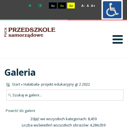
Aa
Aa
Aa
A-
A
A+
Galeria
Start
» Hałabała- projekt edukacyjny gr 2 2022
Powróć do galerii
Zdjęć we wszystkich kategoriach: 8,459
Liczba wyświetleń wszystkich obrazów: 4,284,059