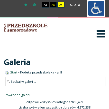
Aa
Aa
Aa
A-
A
A+
Galeria
Start
» Kodeks przedszkolaka - gr II
Powróć do galerii
Zdjęć we wszystkich kategoriach: 8,459
Liczba wyświetleń wszystkich obrazów: 4,272,238