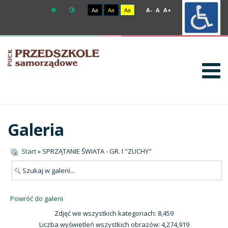
Aa
Aa
Aa
A-
A
A+
Galeria
Start
» SPRZĄTANIE ŚWIATA - GR. I "ZUCHY"
Powróć do galerii
Zdjęć we wszystkich kategoriach: 8,459
Liczba wyświetleń wszystkich obrazów: 4,274,919