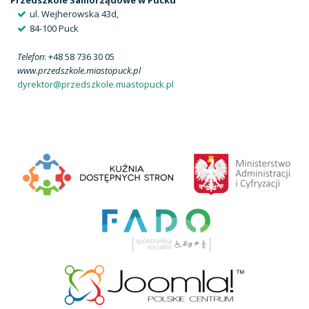
ul. Wejherowska 43d,
84-100 Puck
Telefon
: +48 58 736 30 05
www.przedszkole.miastopuck.pl
dyrektor@przedszkole.miastopuck.pl