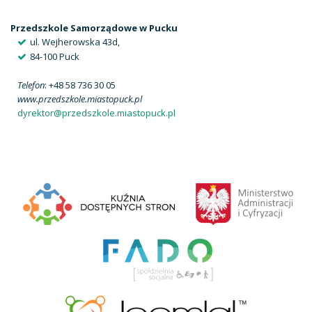
Przedszkole Samorządowe w Pucku
ul. Wejherowska 43d,
84-100 Puck
Telefon
: +48 58 736 30 05
www.przedszkole.miastopuck.pl
dyrektor@przedszkole.miastopuck.pl