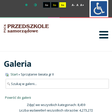
Aa
Aa
Aa
A-
A
A+
Galeria
Start
» Sprzątanie świata gr II
Powróć do galerii
Zdjęć we wszystkich kategoriach: 8,459
Liczba wyświetleń wszystkich obrazów: 4,273,272