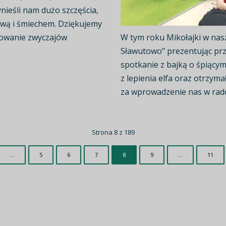
nieśli nam dużo szczęścia,
bawą i śmiechem. Dziękujemy
wowanie zwyczajów
W tym roku Mikołajki w nas
Sławutowo" prezentując prz
spotkanie z bajką o śpiącym
z lepienia elfa oraz otrzym
za wprowadzenie nas w rado
Strona 8 z 189
...
5
6
7
8
9
...
11