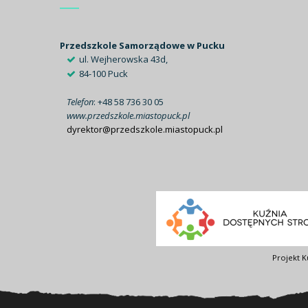
Przedszkole Samorządowe w Pucku
ul. Wejherowska 43d,
84-100 Puck
Telefon
: +48 58 736 30 05
www.przedszkole.miastopuck.pl
dyrektor@przedszkole.miastopuck.pl
Projekt K