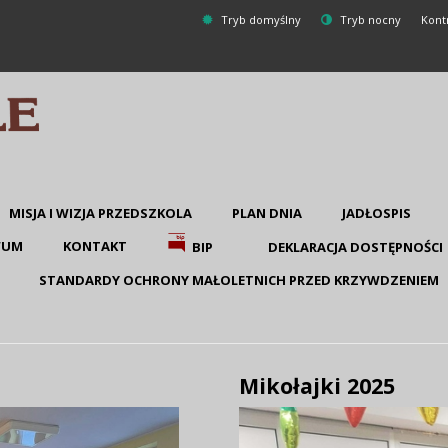
Tryb domyślny
Tryb nocny
Kont
MISJA I WIZJA PRZEDSZKOLA
PLAN DNIA
JADŁOSPIS
WUM
KONTAKT
BIP
DEKLARACJA DOSTĘPNOŚCI
STANDARDY OCHRONY MAŁOLETNICH PRZED KRZYWDZENIEM
Mikołajki 2025