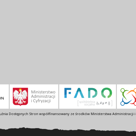
uźnia Dostępnych Stron współfinansowany ze środków Ministerstwa Administracji i 