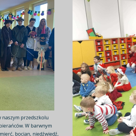
w naszym przedszkolu
zebierańców. W barwnym
śmierć, bocian, niedźwiedź,