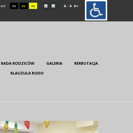
rast
Aa
Aa
Aa
A-
A
A+
RADA RODZICÓW
GALERIA
REKRUTACJA
KLAUZULA RODO