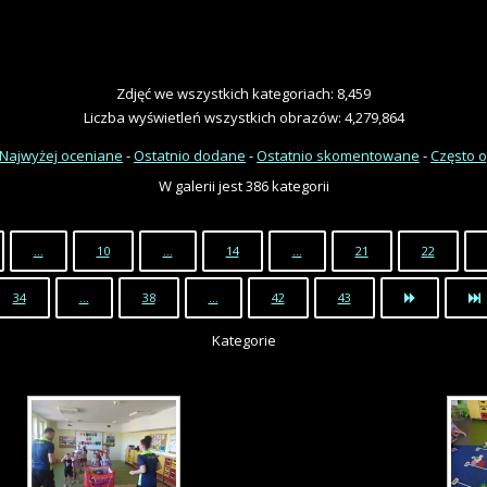
Zdjęć we wszystkich kategoriach: 8,459
Liczba wyświetleń wszystkich obrazów: 4,279,864
Najwyżej oceniane
-
Ostatnio dodane
-
Ostatnio skomentowane
-
Często 
W galerii jest 386 kategorii
…
10
…
14
…
21
22
34
…
38
…
42
43
Kategorie