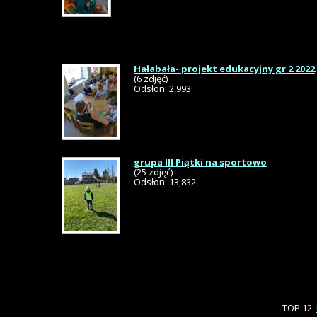
Hałabała- projekt edukacyjny gr 2 2022
(6 zdjęć)
Odsłon: 2,993
grupa III Piątki na sportowo
(25 zdjęć)
Odsłon: 13,832
TOP 12: