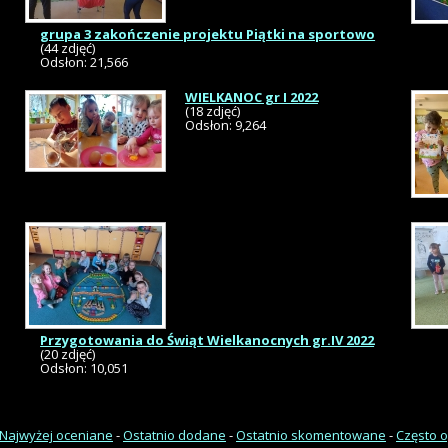
grupa 3 zakończenie projektu Piątki na sportowo
(44 zdjęć)
Odsłon: 21,566
WIELKANOC gr I 2022
(18 zdjęć)
Odsłon: 9,264
Przygotowania do Świąt Wielkanocnych gr.IV 2022
(20 zdjęć)
Odsłon: 10,051
Najwyżej oceniane
-
Ostatnio dodane
-
Ostatnio skomentowane
-
Często 