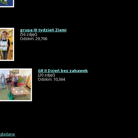
grupa III tydzień Ziemi
(56 zdjęć)
Odsłon: 29,706
GR II Dzień bez zabawek
(20 zdjęć)
Odsłon: 10,364
oglądane