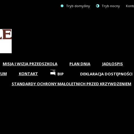
Tryb domyślny
Tryb nocny
Kont
MISJA I WIZJA PRZEDSZKOLA
PLAN DNIA
JADŁOSPIS
WUM
KONTAKT
BIP
DEKLARACJA DOSTĘPNOŚCI
STANDARDY OCHRONY MAŁOLETNICH PRZED KRZYWDZENIEM