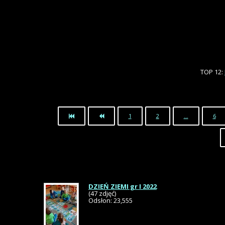
TOP 12:
1
2
…
6
DZIEŃ ZIEMI gr I 2022
(47 zdjęć)
Odsłon: 23,555