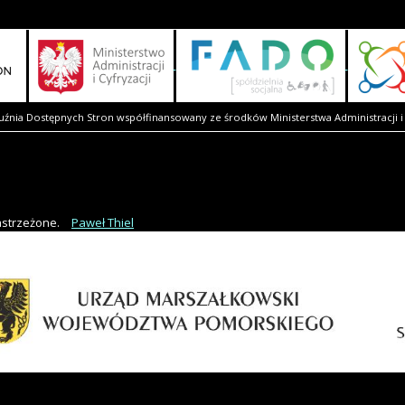
uźnia Dostępnych Stron współfinansowany ze środków Ministerstwa Administracji i 
astrzeżone.
Paweł Thiel