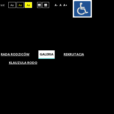
rast
Aa
Aa
Aa
A-
A
A+
RADA RODZICÓW
GALERIA
REKRUTACJA
KLAUZULA RODO