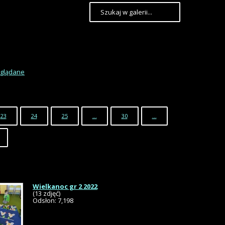
oglądane
23
24
25
…
30
...
Wielkanoc gr 2 2022
(13 zdjęć)
Odsłon: 7,198