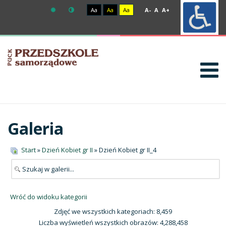
Aa
Aa
Aa
A-
A
A+
Galeria
Start
»
Dzień Kobiet gr II
» Dzień Kobiet gr II_4
Wróć do widoku kategorii
Zdjęć we wszystkich kategoriach: 8,459
Liczba wyświetleń wszystkich obrazów: 4,288,458