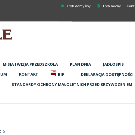
Tryb domyślny
Tryb nocny
Kont
MISJA I WIZJA PRZEDSZKOLA
PLAN DNIA
JADŁOSPIS
WUM
KONTAKT
BIP
DEKLARACJA DOSTĘPNOŚCI
STANDARDY OCHRONY MAŁOLETNICH PRZED KRZYWDZENIEM
2_6