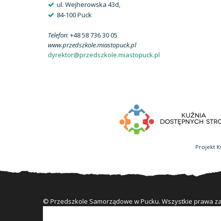
ul. Wejherowska 43d,
84-100 Puck
Telefon
: +48 58 736 30 05
www.przedszkole.miastopuck.pl
dyrektor@przedszkole.miastopuck.pl
Projekt K
© Przedszkole Samorządowe w Pucku. Wszystkie prawa z