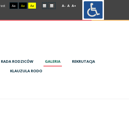
rast
Aa
Aa
Aa
A-
A
A+
RADA RODZICÓW
GALERIA
REKRUTACJA
KLAUZULA RODO