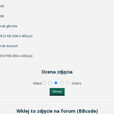
509
186
Brak głosów
8.22 KB (300 x 400 px)
Brak danych
9.67 KB (450 x 600 px)
Ocena zdjęcia
Słabe
Dobre
Wklej to zdjęcie na forum (BBcode)