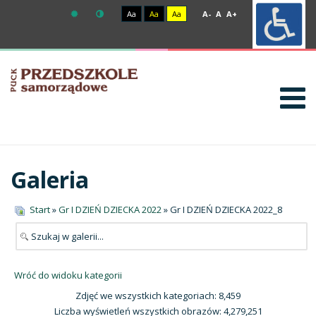
Aa
Aa
Aa
A-
A
A+
Galeria
Start
»
Gr I DZIEŃ DZIECKA 2022
» Gr I DZIEŃ DZIECKA 2022_8
Wróć do widoku kategorii
Zdjęć we wszystkich kategoriach: 8,459
Liczba wyświetleń wszystkich obrazów: 4,279,251