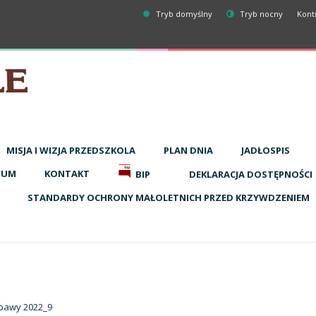
Tryb domyślny
Tryb nocny
Kont
MISJA I WIZJA PRZEDSZKOLA
PLAN DNIA
JADŁOSPIS
WUM
KONTAKT
BIP
DEKLARACJA DOSTĘPNOŚCI
STANDARDY OCHRONY MAŁOLETNICH PRZED KRZYWDZENIEM
bawy 2022_9