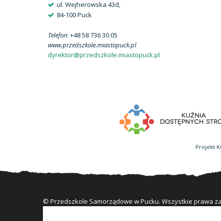
ul. Wejherowska 43d,
84-100 Puck
Telefon
: +48 58 736 30 05
www.przedszkole.miastopuck.pl
dyrektor@przedszkole.miastopuck.pl
Projekt K
© Przedszkole Samorządowe w Pucku. Wszystkie prawa z