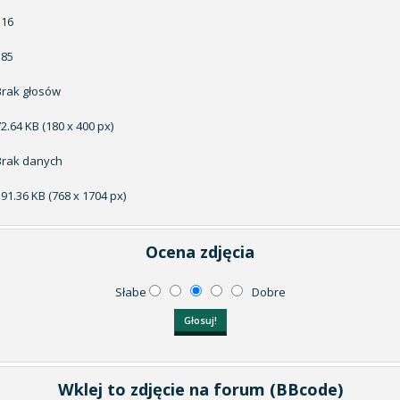
516
185
Brak głosów
2.64 KB (180 x 400 px)
Brak danych
391.36 KB (768 x 1704 px)
Ocena zdjęcia
Słabe
Dobre
Wklej to zdjęcie na forum (BBcode)