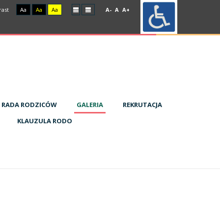
rast
Aa
Aa
Aa
A-
A
A+
RADA RODZICÓW
GALERIA
REKRUTACJA
KLAUZULA RODO