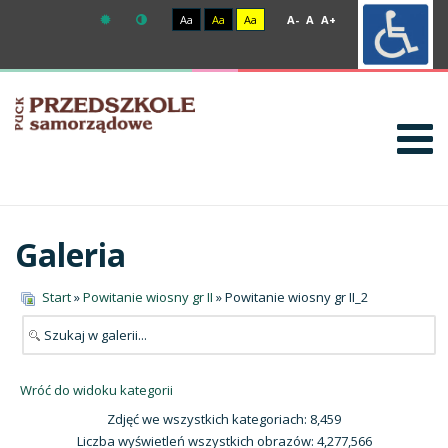
Aa
Aa
Aa
A-
A
A+
Galeria
Start
»
Powitanie wiosny gr II
» Powitanie wiosny gr II_2
Wróć do widoku kategorii
Zdjęć we wszystkich kategoriach: 8,459
Liczba wyświetleń wszystkich obrazów: 4,277,566