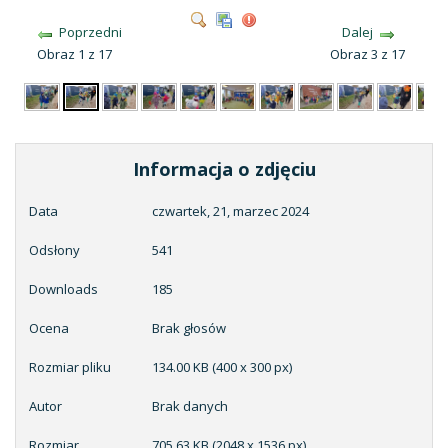
Poprzedni
Dalej
Obraz 1 z 17
Obraz 3 z 17
Informacja o zdjęciu
Data
czwartek, 21, marzec 2024
Odsłony
541
Downloads
185
Ocena
Brak głosów
Rozmiar pliku
134.00 KB (400 x 300 px)
Autor
Brak danych
Rozmiar
705.63 KB (2048 x 1536 px)