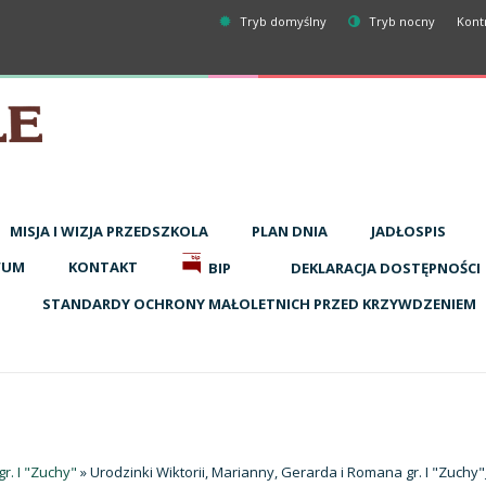
Tryb domyślny
Tryb nocny
Kont
MISJA I WIZJA PRZEDSZKOLA
PLAN DNIA
JADŁOSPIS
WUM
KONTAKT
BIP
DEKLARACJA DOSTĘPNOŚCI
STANDARDY OCHRONY MAŁOLETNICH PRZED KRZYWDZENIEM
r. I "Zuchy"
» Urodzinki Wiktorii, Marianny, Gerarda i Romana gr. I "Zuchy"