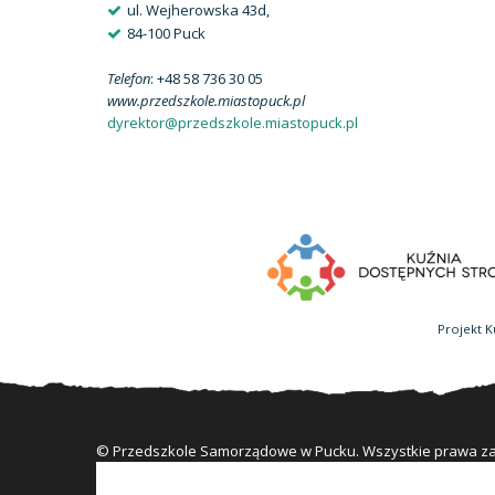
ul. Wejherowska 43d,
84-100 Puck
Telefon
: +48 58 736 30 05
www.przedszkole.miastopuck.pl
dyrektor@przedszkole.miastopuck.pl
Projekt K
© Przedszkole Samorządowe w Pucku. Wszystkie prawa z