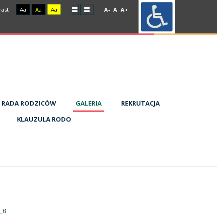
rast
Aa
Aa
Aa
A-
A
A+
RADA RODZICÓW
GALERIA
REKRUTACJA
KLAUZULA RODO
_8