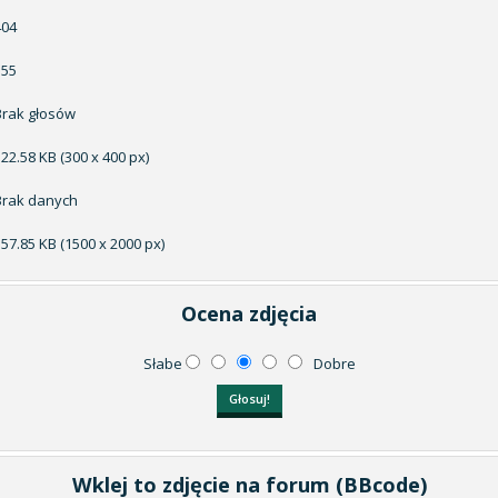
404
155
Brak głosów
122.58 KB (300 x 400 px)
Brak danych
557.85 KB (1500 x 2000 px)
Ocena zdjęcia
Słabe
Dobre
Wklej to zdjęcie na forum (BBcode)