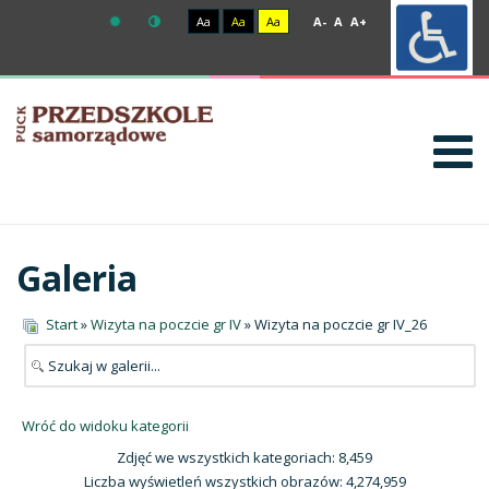
Aa
Aa
Aa
A-
A
A+
Galeria
Start
»
Wizyta na poczcie gr IV
» Wizyta na poczcie gr IV_26
Wróć do widoku kategorii
Zdjęć we wszystkich kategoriach: 8,459
Liczba wyświetleń wszystkich obrazów: 4,274,959