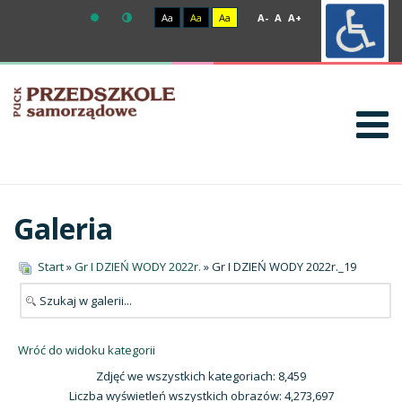
Aa
Aa
Aa
A-
A
A+
Galeria
Start
»
Gr I DZIEŃ WODY 2022r.
» Gr I DZIEŃ WODY 2022r._19
Wróć do widoku kategorii
Zdjęć we wszystkich kategoriach: 8,459
Liczba wyświetleń wszystkich obrazów: 4,273,697