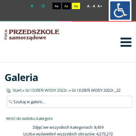
Aa
Aa
Aa
A-
A
A+
Galeria
Start
»
Gr I DZIEŃ WODY 2022r.
» Gr I DZIEŃ WODY 2022r._22
Wróć do widoku kategorii
Zdjęć we wszystkich kategoriach: 8,459
Liczba wyświetleń wszystkich obrazów: 4,273,272