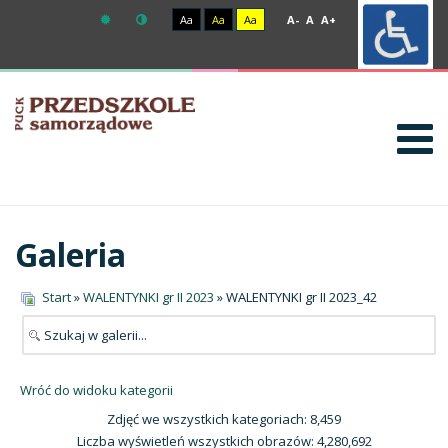
Aa
Aa
Aa
A-
A
A+
Galeria
Start
»
WALENTYNKI gr II 2023
» WALENTYNKI gr II 2023_42
Wróć do widoku kategorii
Zdjęć we wszystkich kategoriach: 8,459
Liczba wyświetleń wszystkich obrazów: 4,280,692