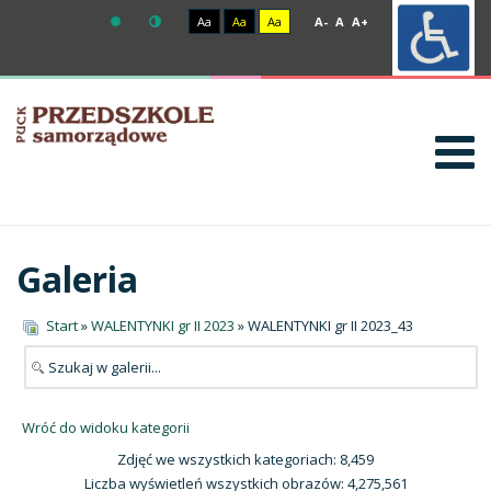
Aa
Aa
Aa
A-
A
A+
Galeria
Start
»
WALENTYNKI gr II 2023
» WALENTYNKI gr II 2023_43
Wróć do widoku kategorii
Zdjęć we wszystkich kategoriach: 8,459
Liczba wyświetleń wszystkich obrazów: 4,275,561