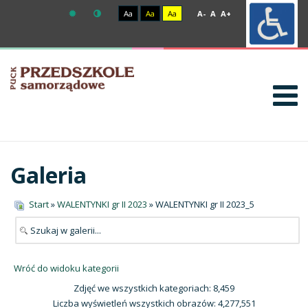
Aa
Aa
Aa
A-
A
A+
Galeria
Start
»
WALENTYNKI gr II 2023
» WALENTYNKI gr II 2023_5
Wróć do widoku kategorii
Zdjęć we wszystkich kategoriach: 8,459
Liczba wyświetleń wszystkich obrazów: 4,277,551